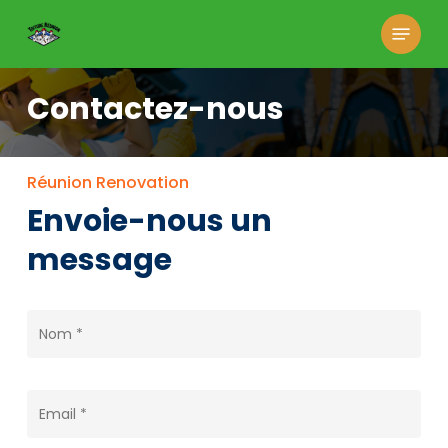
Skip
Menu
to
main
Contactez-nous
content
Réunion Renovation
Envoie-nous un
message