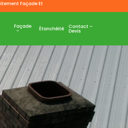
raitement Façade Et
Façade
Contact –
Étanchéité
Devis