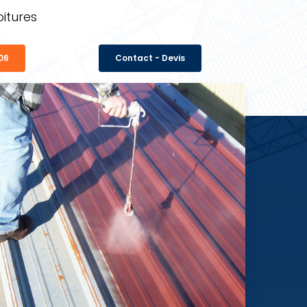
itures
 06
Contact - Devis