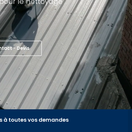
pour le nettoyage
r
tact - Devis
fs à toutes vos demandes